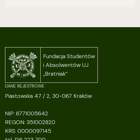
Fundacja Studentów
i Absolwentów UJ
„Bratniak”
DANE REJESTROWE
Piastowska 47 / 2, 30-067 Kraków
NIP: 6771005642
REGON: 351002820
KRS: 0000097145
tel. 126 223 700