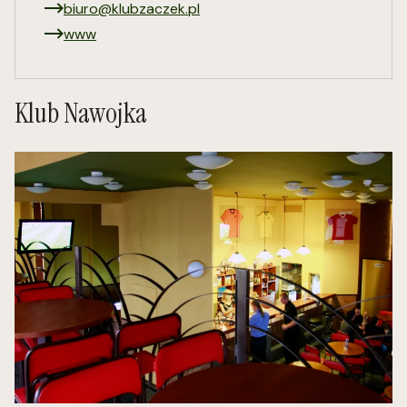
biuro@klubzaczek.pl
www
Klub Nawojka