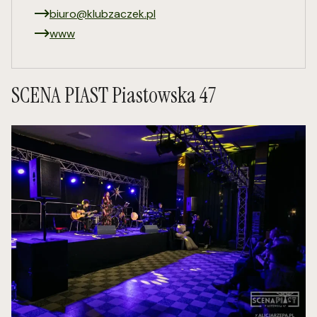
biuro@klubzaczek.pl
www
SCENA PIAST Piastowska 47