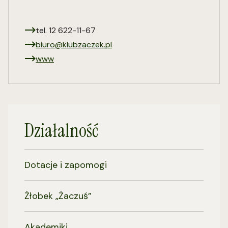
tel. 12 622-11-67
biuro@klubzaczek.pl
www
Działalność
Dotacje i zapomogi
Żłobek „Żaczuś”
Akademiki